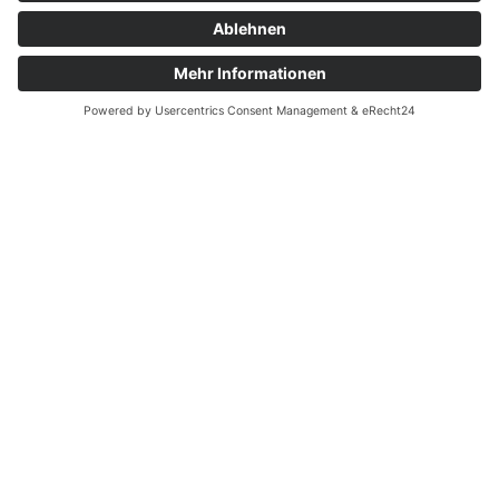
Rätsel und Lieder hervorholten. Da waren Freude und
Verbundenheit wach. All diese Bilder und Stimmungen
trage ich nun dankbar in meinem Herzen.“
Ostern 2017
Awesome Theme
☆
☆
☆
☆
☆
Die Tage mit Brahim in der Wüste waren für uns ein
unglaubliches und tief berührendes Erlebnis. Wir haben
uns die ganze Zeit über liebevoll umsorgt und sehr gut
begleitet gefühlt. Brahim war fein, aufmerksam und in
einer stillen, unaufdringlichen Weise präsent, die uns
sehr gutgetan hat. Besonders wichtig war für uns das
Gefühl, mit ihm jemanden an unserer Seite zu haben,
der die Wüste nicht nur kennt, sondern sie seine Heimat
nennt. Das hat uns Sicherheit gegeben und ein tiefes