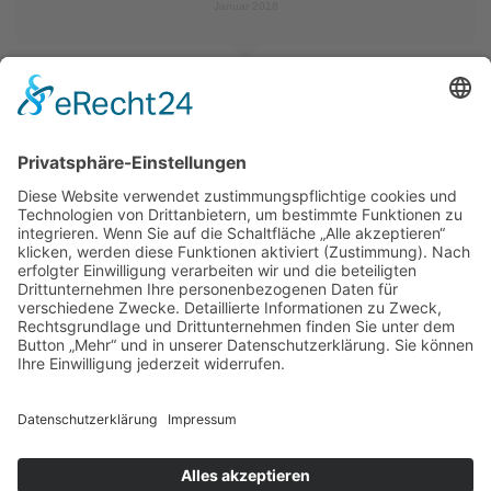
Januar 2018
Nicola H.
☆
☆
☆
☆
☆
„Sehr dankbar fühle ich mich nach dieser eindrücklichen
Reise. Ich erlebte uns wie eine kleine Familie, die immer
selbstverständlicher zusammen unterwegs war: Brahim
und seine Brüder, wir drei Frauen mit Isabel, fünf Kamele
und Bakschisch, der Hund. Endlos zu gehen, in dieser
Stille und Weite der Wüstenlandschaft und den offenen
Himmel über uns, hat mich sehr erfüllt, ebenso die
Einfachheit und der Luxus, mit wenig Gepäck
auszukommen. Ich fühlte mich verwöhnt mit
wundervollen Speisen und dem Vertrauen, in der Gruppe
sehr sicher zu sein. Gerne erinnere ich mich an Abende
am Feuer, wenn wir gemeinsam in all unseren Sprachen