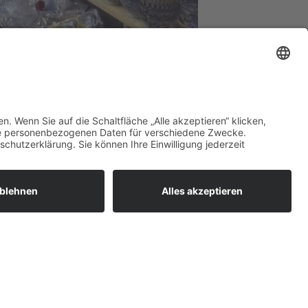
 bzw. Ouarzazate gebracht
ängern Ihre Reise ganz nach